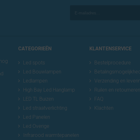
CATEGORIEËN
KLANTENSERVICE
 nog
Led spots
Bestelprocedure
Led Bouwlampen
Betalingsmogelijkhe
nd
Ledlampen
Verzending en leveri
High Bay Led Hanglamp
Ruilen en retournere
LED TL Buizen
FAQ
Led straatverlichting
Klachten
Led Panelen
Led Overige
Infrarood warmtepanelen