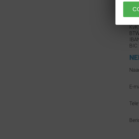
maan
info
KvK
BTW
IBA
BIC
NE
Na
E-ma
Tel
Beri