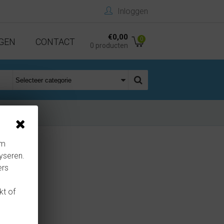
Inloggen
€0,00
0
GEN
CONTACT
0 producten
om
yseren.
ers
kt of