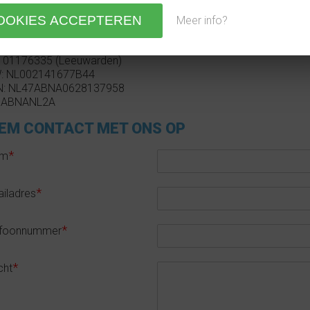
dag t/m vrijdag 09:00 tot 18:00
Meer info?
@lightbyleds.nl
: 01176335 (Leeuwarden)
: NL002141677B44
N: NL47ABNA0628137958
: ABNANL2A
EM CONTACT MET ONS OP
*
am
*
iladres
*
efoonnummer
*
cht