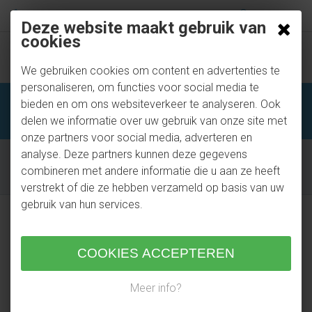
Inloggen
Deze website maakt gebruik van
cookies
0
We gebruiken cookies om content en advertenties te
personaliseren, om functies voor social media te
bieden en om ons websiteverkeer te analyseren. Ook
delen we informatie over uw gebruik van onze site met
onze partners voor social media, adverteren en
analyse. Deze partners kunnen deze gegevens
Terug naar overzicht
combineren met andere informatie die u aan ze heeft
verstrekt of die ze hebben verzameld op basis van uw
gebruik van hun services.
Meer info?