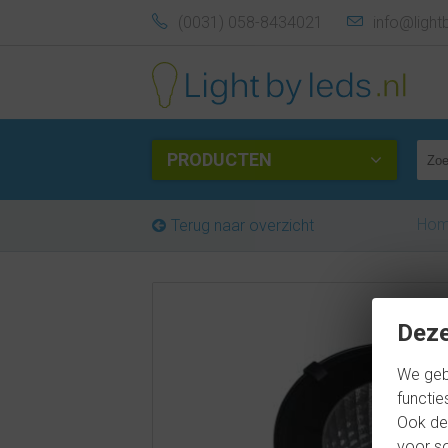
(0031) 058-8434021
info@light
PRODUCTEN
Ho
Terug naar overzicht
Deze
We geb
functie
Ook del
voor so