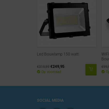
Led Bouwlamp 150 watt
WIF
Bou
€249,95
€319,99
€99,
Op voorraad
O
SOCIAL MEDIA