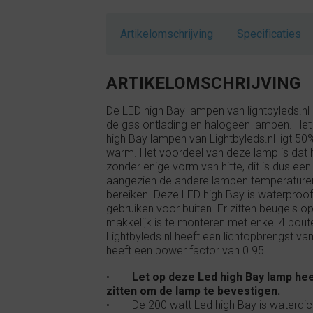
Artikelomschrijving
Specificaties
ARTIKELOMSCHRIJVING
De LED high Bay lampen van lightbyleds.nl z
de gas ontlading en halogeen lampen. Het
high Bay lampen van Lightbyleds.nl ligt 50
warm. Het voordeel van deze lamp is dat h
zonder enige vorm van hitte, dit is dus een
aangezien de andere lampen temperature
bereiken. Deze LED high Bay is waterproof
gebruiken voor buiten. Er zitten beugels 
makkelijk is te monteren met enkel 4 bout
Lightbyleds.nl heeft een lichtopbrengst v
heeft een power factor van 0.95.
•
Let op deze Led high Bay lamp heef
zitten om de lamp te bevestigen.
• De 200 watt Led high Bay is waterdicht