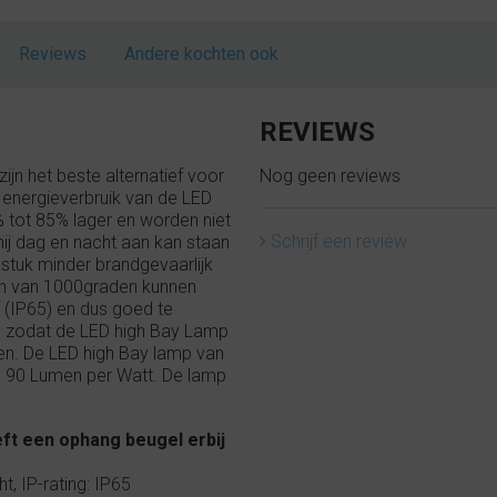
Reviews
Andere kochten ook
REVIEWS
ijn het beste alternatief voor
Nog geen reviews
 energieverbruik van de LED
% tot 85% lager en worden niet
Schrijf een review
ij dag en nacht aan kan staan
 stuk minder brandgevaarlijk
n van 1000graden kunnen
 (IP65) en dus goed te
op zodat de LED high Bay Lamp
en. De LED high Bay lamp van
an 90 Lumen per Watt. De lamp
t een ophang beugel erbij
, IP-rating: IP65