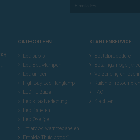
CATEGORIEËN
KLANTENSERVICE
 nog
Led spots
Bestelprocedure
Led Bouwlampen
Betalingsmogelijkhe
nd
Ledlampen
Verzending en leveri
High Bay Led Hanglamp
Ruilen en retournere
LED TL Buizen
FAQ
Led straatverlichting
Klachten
Led Panelen
Led Overige
Infrarood warmtepanelen
Emaldo Thuis batterij