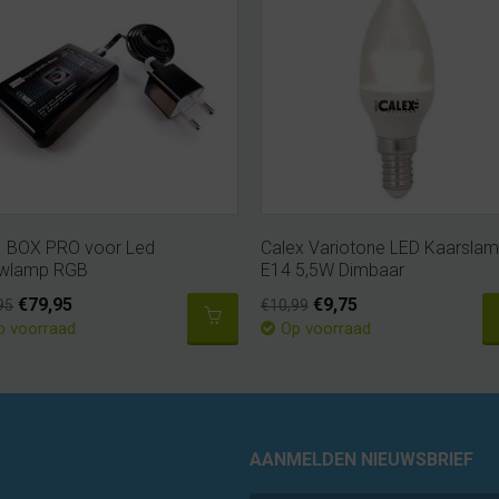
I BOX PRO voor Led
Calex Variotone LED Kaarsla
wlamp RGB
E14 5,5W Dimbaar
€79,95
€9,75
95
€10,99
p voorraad
Op voorraad
AANMELDEN NIEUWSBRIEF