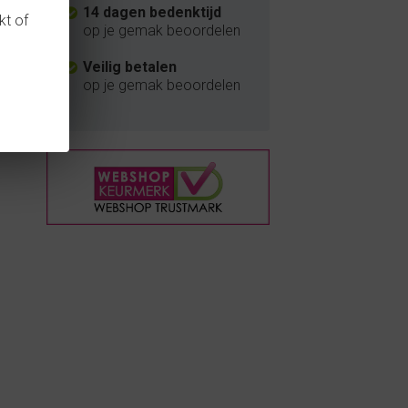
14 dagen bedenktijd
kt of
op je gemak beoordelen
Veilig betalen
op je gemak beoordelen