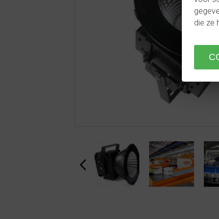
gegeven
die ze 