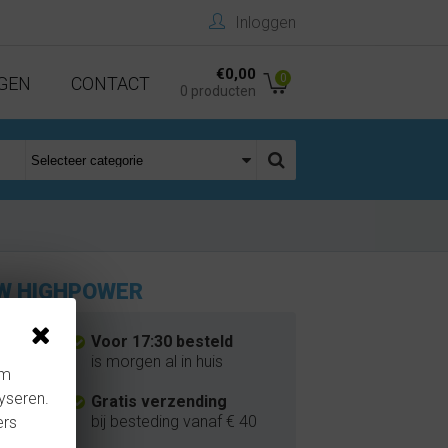
Inloggen
€0,00
0
GEN
CONTACT
0 producten
0W HIGHPOWER
Voor 17:30 besteld
is morgen al in huis
om
yseren.
Gratis verzending
bij besteding vanaf € 40
ers