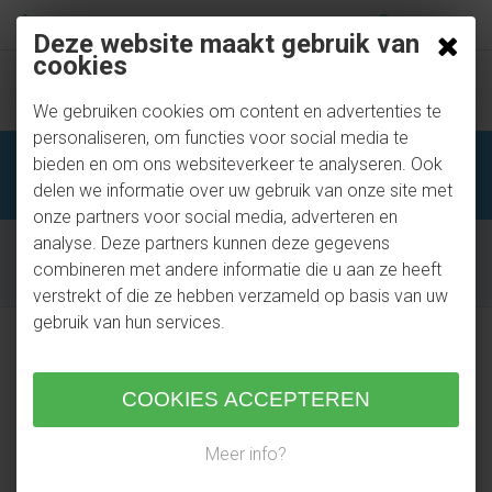
Inloggen
Deze website maakt gebruik van
cookies
0
We gebruiken cookies om content en advertenties te
personaliseren, om functies voor social media te
bieden en om ons websiteverkeer te analyseren. Ook
delen we informatie over uw gebruik van onze site met
onze partners voor social media, adverteren en
analyse. Deze partners kunnen deze gegevens
Terug naar overzicht
combineren met andere informatie die u aan ze heeft
verstrekt of die ze hebben verzameld op basis van uw
gebruik van hun services.
Meer info?