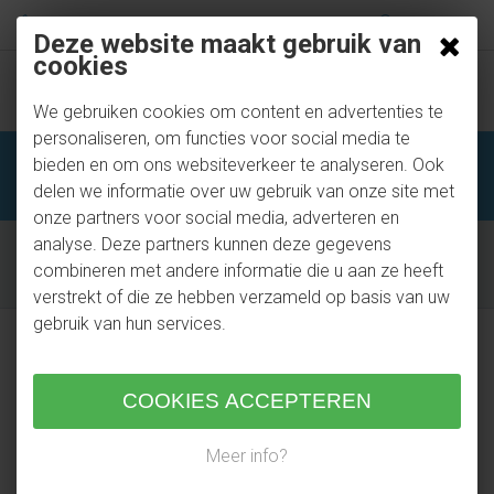
Inloggen
Deze website maakt gebruik van
cookies
0
We gebruiken cookies om content en advertenties te
personaliseren, om functies voor social media te
bieden en om ons websiteverkeer te analyseren. Ook
delen we informatie over uw gebruik van onze site met
onze partners voor social media, adverteren en
analyse. Deze partners kunnen deze gegevens
Terug naar overzicht
combineren met andere informatie die u aan ze heeft
verstrekt of die ze hebben verzameld op basis van uw
gebruik van hun services.
Meer info?