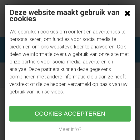
Inloggen
Deze website maakt gebruik van
cookies
0
We gebruiken cookies om content en advertenties te
personaliseren, om functies voor social media te
bieden en om ons websiteverkeer te analyseren. Ook
delen we informatie over uw gebruik van onze site met
onze partners voor social media, adverteren en
analyse. Deze partners kunnen deze gegevens
Terug naar overzicht
combineren met andere informatie die u aan ze heeft
verstrekt of die ze hebben verzameld op basis van uw
gebruik van hun services.
Meer info?