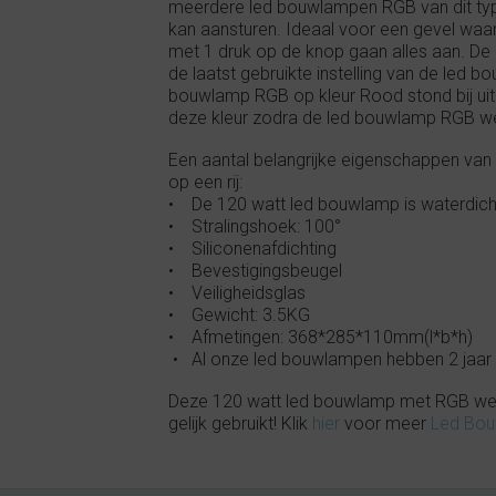
meerdere led bouwlampen RGB van dit ty
kan aansturen. Ideaal voor een gevel waar
met 1 druk op de knop gaan alles aan. D
de laatst gebruikte instelling van de led b
bouwlamp RGB op kleur Rood stond bij ui
deze kleur zodra de led bouwlamp RGB w
Een aantal belangrijke eigenschappen v
op een rij:
• De 120 watt led bouwlamp is waterdicht,
• Stralingshoek: 100°
• Siliconenafdichting
• Bevestigingsbeugel
• Veiligheidsglas
• Gewicht: 3.5KG
• Afmetingen: 368*285*110mm(l*b*h)
• Al onze led bouwlampen hebben 2 jaar 
Deze 120 watt led bouwlamp met RGB werk
gelijk gebruikt! Klik
hier
voor meer
Led Bo