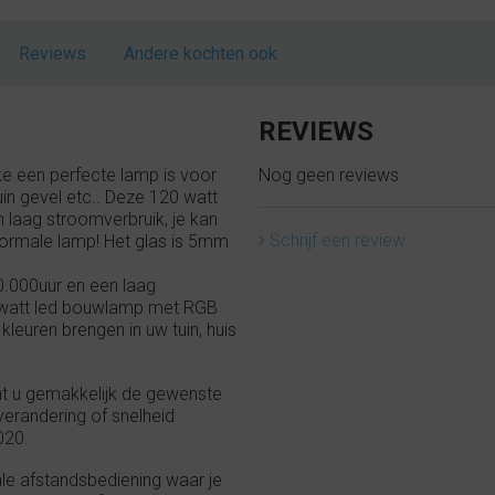
Reviews
Andere kochten ook
REVIEWS
 een perfecte lamp is voor
Nog geen reviews
in gevel etc.. Deze 120 watt
 laag stroomverbruik, je kan
Schrijf een review
ormale lamp! Het glas is 5mm
0.000uur en een laag
 watt led bouwlamp met RGB
kleuren brengen in uw tuin, huis
nt u gemakkelijk de gewenste
verandering of snelheid
020.
le afstandsbediening waar je