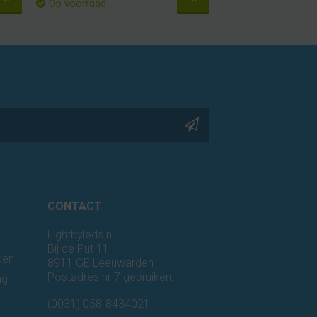
Op voorraad
CONTACT
Lightbyleds.nl
Bij de Put 11
den
8911 GE Leeuwarden
Postadres nr 7 gebruiken.
ng
n
(0031) 058-8434021