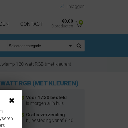
Inloggen
€0,00
0
GEN
CONTACT
0 producten
wlamp 120 watt RGB (met kleuren)
WATT RGB (MET KLEUREN)
Voor 17:30 besteld
is morgen al in huis
1 kg
om
Gratis verzending
yseren.
bij besteding vanaf € 40
ers