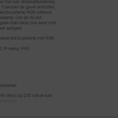
pe met een afstandsbediening
 5 lampen de gevel verlichten,
e led bouwlamp RGB onthoud
ouwlamp. Dus als de led
tgaan start deze ook weer met
eer aangaat.
an deze led bouwlamp met RGB
 IP-rating: IP65
Garantie!
t direct op 230 volt en kan
uwlampen
.