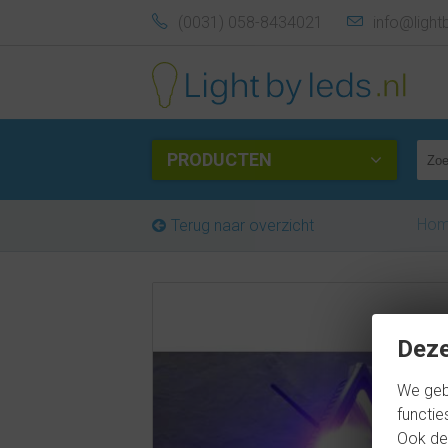
(0031) 058-8434021
info@light
PRODUCTEN
Ho
Terug naar overzicht
Deze
We geb
functie
Ook del