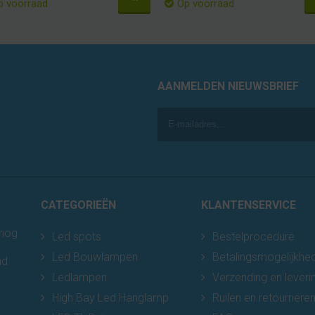
p voorraad
Op voorraad
AANMELDEN NIEUWSBRIEF
CATEGORIEËN
KLANTENSERVICE
 nog
Led spots
Bestelprocedure
Led Bouwlampen
Betalingsmogelijkhe
nd
Ledlampen
Verzending en leveri
High Bay Led Hanglamp
Ruilen en retournere