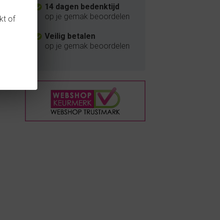
14 dagen bedenktijd
op je gemak beoordelen
kt of
Veilig betalen
op je gemak beoordelen