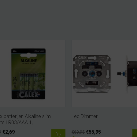
x batterijen Alkaline slim
Led Dimmer
ite LR03/AAA 1,
€2,69
€55,95
9
€69,95