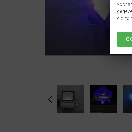
voor so
gegeven
die ze 