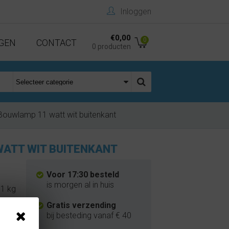
Inloggen
€0,00
0
GEN
CONTACT
0 producten
ouwlamp 11 watt wit buitenkant
WATT WIT BUITENKANT
Voor 17:30 besteld
is morgen al in huis
1 kg
Gratis verzending
bij besteding vanaf € 40