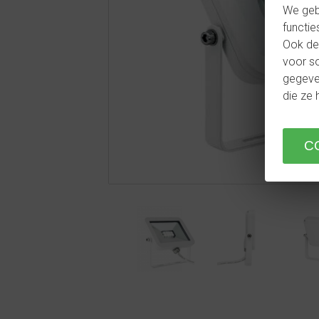
We geb
functie
Ook del
voor so
gegeven
die ze 