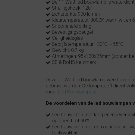
De 11 Watt led bouwlamp is waterdicht, 
Stralingshoek: 120°
Lichtsterkte 900 lumen
Kleurtemperatuur: 3000K warm wit en 6
Siliconenafdichting
Bevestigingsbeugel
Veiligheidsglas
Bedrijfstemperatuur: -30°C ~ 55°C
Gewicht: 0,7 kg
Afmetingen: 95x130x25mm (zonder beug
CE & RoHS keurmerk
Deze 11 Watt led bouwlamp werkt direct op
gebruikt worden. De lamp geeft direct volle 
meer
Led Bouwlampen
.
De voordelen van de led bouwlampen va
Led bouwlamp met laag energieverbrui
oplopend tot 90%
Led bouwlamp met een aangenaam warm
lichtkwaliteit