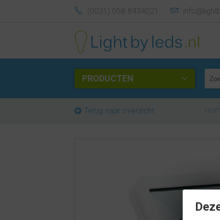
(0031) 058-8434021
info@light
PRODUCTEN
Ho
Terug naar overzicht
Deze