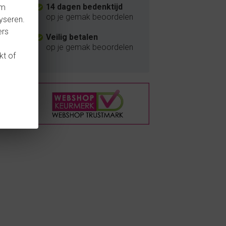
14 dagen bedenktijd
om
op je gemak beoordelen
yseren.
ers
Veilig betalen
op je gemak beoordelen
kt of