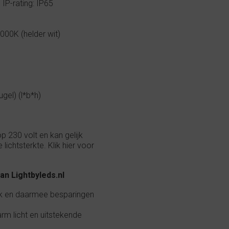
IP-rating: IP65
000K (helder wit)
el) (l*b*h)
 230 volt en kan gelijk
lichtsterkte. Klik hier voor
n Lightbyleds.nl
k en daarmee besparingen
 licht en uitstekende