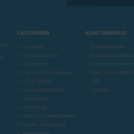
CATEGORIEËN
KLANTENSERVICE
 nog
Led spots
Bestelprocedure
Led Bouwlampen
Betalingsmogelijkhe
nd
Ledlampen
Verzending en leveri
High Bay Led Hanglamp
Ruilen en retournere
LED TL Buizen
FAQ
Led straatverlichting
Klachten
Led Panelen
Led Overige
Infrarood warmtepanelen
Emaldo Thuis batterij
Aanbiedingen