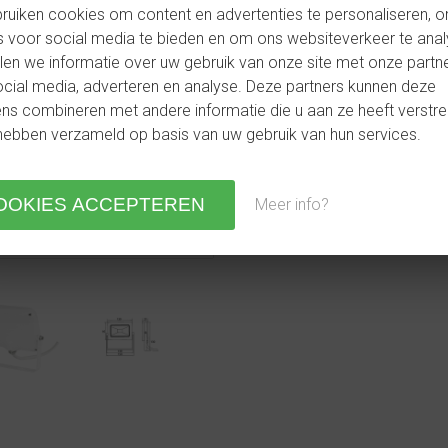
ruiken cookies om content en advertenties te personaliseren, 
€69,95
s voor social media te bieden en om ons websiteverkeer te anal
€57,95
en we informatie over uw gebruik van onze site met onze partn
€47,89
excl. btw
cial media, adverteren en analyse. Deze partners kunnen deze
s combineren met andere informatie die u aan ze heeft verstre
KOPEN
hebben verzameld op basis van uw gebruik van hun services.
VERLANGLIJSTJE
Meer info?