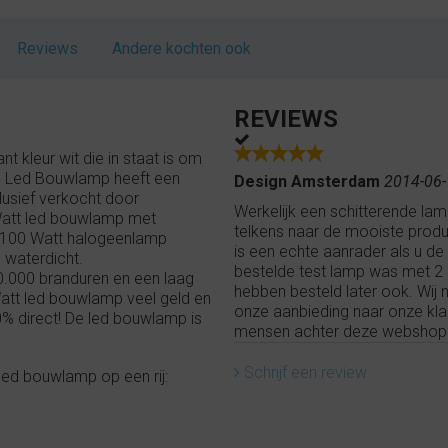
Reviews
Andere kochten ook
REVIEWS
 kleur wit die in staat is om
gn Led Bouwlamp heeft een
Design Amsterdam
2014-06-
clusief verkocht door
Werkelijk een schitterende la
 Watt led bouwlamp met
telkens naar de mooiste produ
en 100 Watt halogeenlamp
is een echte aanrader als u de 
 waterdicht.
bestelde test lamp was met 2 
0.000 branduren en een laag
hebben besteld later ook. Wij
att led bouwlamp veel geld en
onze aanbieding naar onze kl
% direct! De led bouwlamp is
mensen achter deze webshop
Schrijf een review
led bouwlamp op een rij: